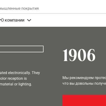
Skip to main content
мышленные покрытия
О компании
та
Items under Продукты
Items under О компании
1906
ated electronically. They
Мы рекомендуем протест
olor reception is
что вы довольны получ
aterial or lighting.