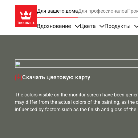
Для вашего дома
Для профессионалов
Про
Вдохновение
Цвета
Продукты
Items under Вдохновение
Items under Цве
Скачать цветовую карту
The colors visible on the monitor screen have been gener
may differ from the actual colors of the painting, as the c
influenced by factors such as the finish and gloss of the m