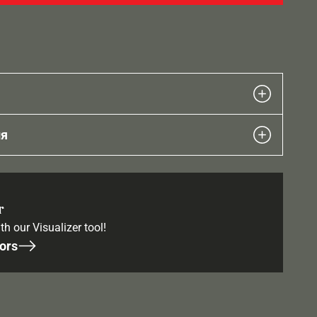
ия
r
th our Visualizer tool!
ors