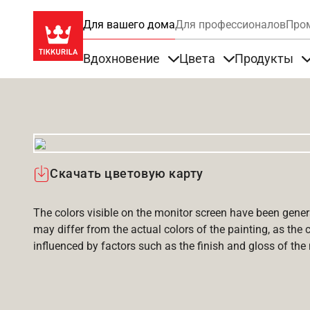
Для вашего дома
Для профессионалов
Про
Вдохновение
Цвета
Продукты
Items under Вдохновение
Items under Цве
Скачать цветовую карту
The colors visible on the monitor screen have been gener
may differ from the actual colors of the painting, as the c
influenced by factors such as the finish and gloss of the m