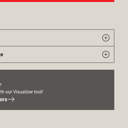
ия
r
th our Visualizer tool!
ors