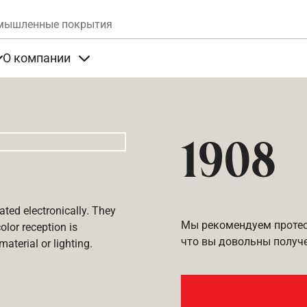
Skip to main content
мышленные покрытия
О компании
та
Items under Продукты
Items under О компании
1908
ated electronically. They
Мы рекомендуем протест
olor reception is
что вы довольны получ
aterial or lighting.