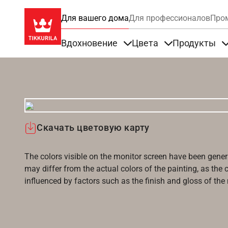
Для вашего дома
Для профессионалов
Про
Вдохновение
Цвета
Продукты
Items under Вдохновение
Items under Цве
Скачать цветовую карту
The colors visible on the monitor screen have been gener
may differ from the actual colors of the painting, as the c
influenced by factors such as the finish and gloss of the m