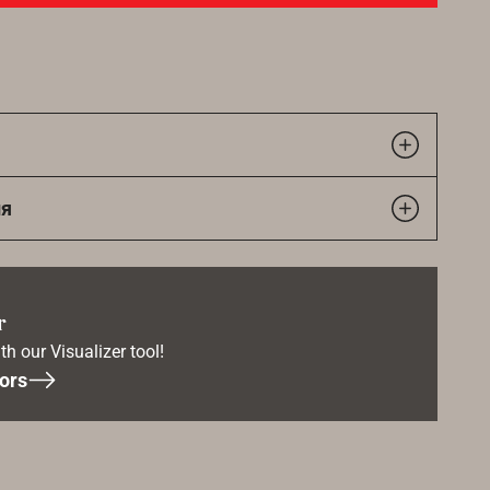
ия
r
th our Visualizer tool!
ors