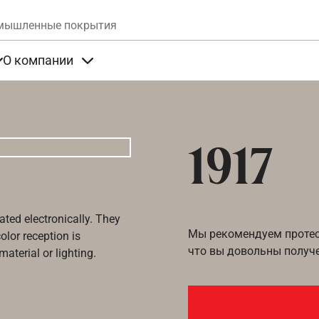
Skip to main content
мышленные покрытия
О компании
та
Items under Продукты
Items under О компании
1917
ated electronically. They
Мы рекомендуем протест
olor reception is
что вы довольны получ
aterial or lighting.