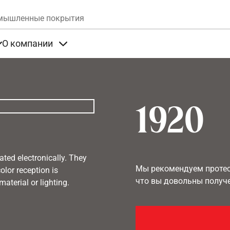
Skip to main content
мышленные покрытия
О компании
та
Items under Продукты
Items under О компании
1920
ated electronically. They
Мы рекомендуем протест
olor reception is
что вы довольны получ
aterial or lighting.