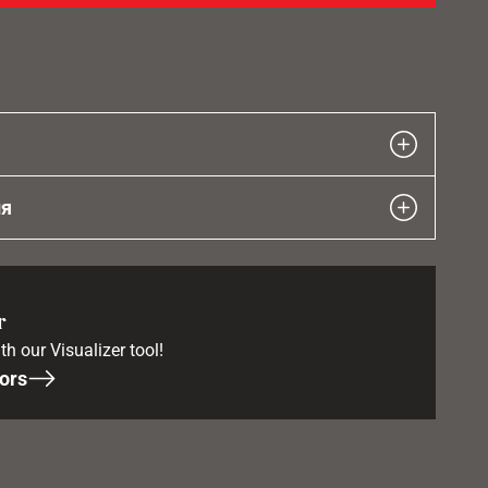
ия
r
th our Visualizer tool!
ors