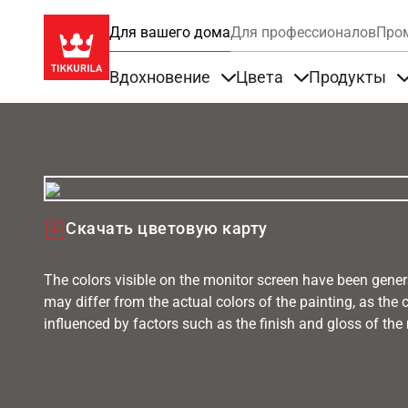
Для вашего дома
Для профессионалов
Про
Вдохновение
Цвета
Продукты
Items under Вдохновение
Items under Цве
Скачать цветовую карту
The colors visible on the monitor screen have been gener
may differ from the actual colors of the painting, as the c
influenced by factors such as the finish and gloss of the m