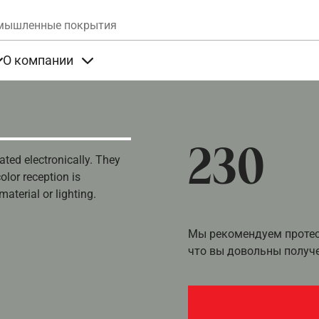
Skip to main content
мышленные покрытия
О компании
та
Items under Продукты
Items under О компании
230
ated electronically. They
olor reception is
aterial or lighting.
Мы рекомендуем протест
что вы довольны получ