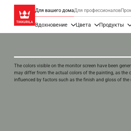
Для вашего дома
Для профессионалов
Про
Вдохновение
Цвета
Продукты
Items under Вдохновение
Items under Цве
The colors visible on the monitor screen have been gener
may differ from the actual colors of the painting, as the c
influenced by factors such as the finish and gloss of the m