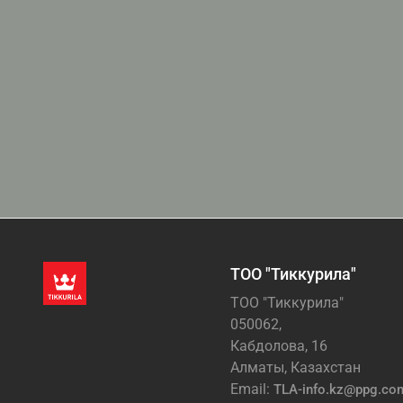
ТОО "Тиккурила"
ТОО "Тиккурила"
050062,
Кабдолова, 16
Алматы, Казахстан
Email:
TLA-info.kz@ppg.co