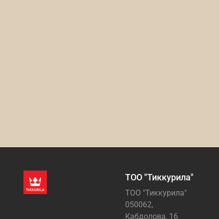
ТОО "Тиккурила"
ТОО "Тиккурила"
050062,
Кабдолова, 16