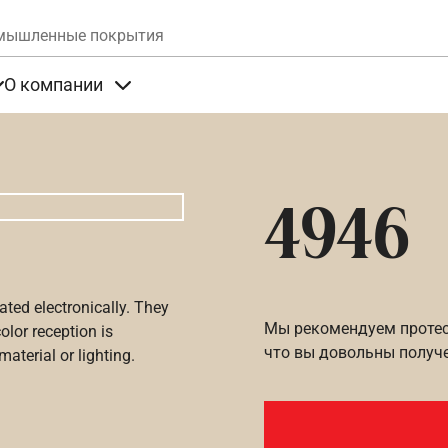
Skip to main content
мышленные покрытия
О компании
та
Items under Продукты
Items under О компании
4946
ated electronically. They
Мы рекомендуем протест
olor reception is
что вы довольны получ
aterial or lighting.