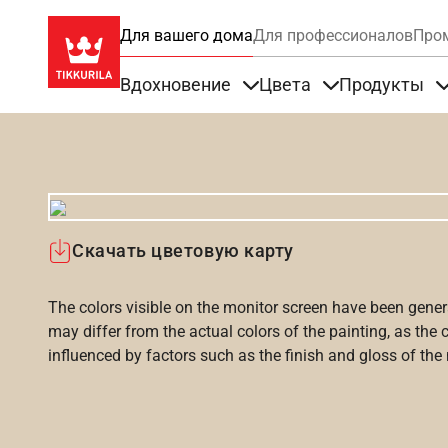
Для вашего дома
Для профессионалов
Про
Вдохновение
Цвета
Продукты
Items under Вдохновение
Items under Цве
Скачать цветовую карту
The colors visible on the monitor screen have been gener
may differ from the actual colors of the painting, as the c
influenced by factors such as the finish and gloss of the m