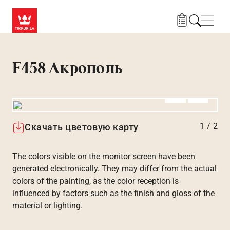
Skip to main content
Нави
F458 Акрополь
Алдыңғы
Вперёд
1
/
2
Скачать цветовую карту
The colors visible on the monitor screen have been
generated electronically. They may differ from the actual
colors of the painting, as the color reception is
influenced by factors such as the finish and gloss of the
material or lighting.