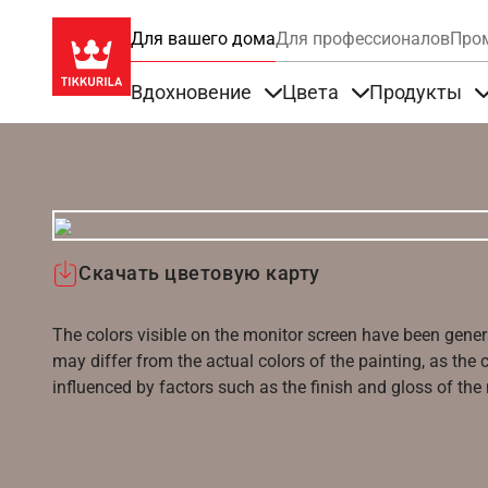
Для вашего дома
Для профессионалов
Про
Вдохновение
Цвета
Продукты
Items under Вдохновение
Items under Цве
Скачать цветовую карту
The colors visible on the monitor screen have been gener
may differ from the actual colors of the painting, as the c
influenced by factors such as the finish and gloss of the m