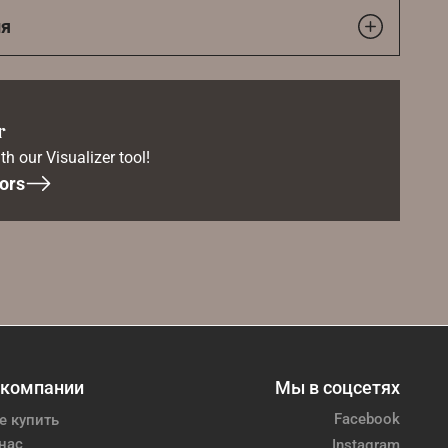
ия
r
th our Visualizer tool!
ors
 компании
Мы в соцсетях
Facebook
е купить
нас
Instagram