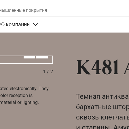
Skip to main content
мышленные покрытия
О компании
та
Items under Продукты
Items under О компании
Алдыңғы
Вперёд
K481
1
/
2
ated electronically. They
Темная антиква
olor reception is
aterial or lighting.
бархатные штор
сквозь клетчат
и старины. Аму