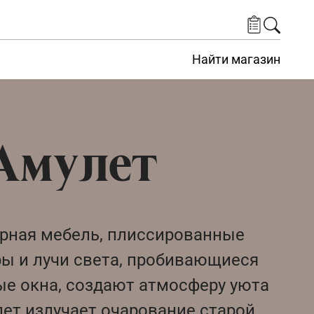
Найти магазин
 Амулет
рная мебель, плиссированные
ы и лучи света, пробивающиеся
ые окна, создают атмосферу уюта
лет излучает очарование старой