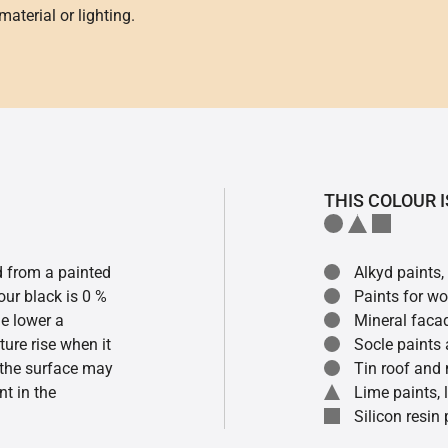
aterial or lighting.
THIS COLOUR I
ed from a painted
Alkyd paints,
our black is 0 %
Paints for w
he lower a
Mineral faca
ture rise when it
Socle paints
f the surface may
Tin roof and 
t in the
Lime paints,
Silicon resin