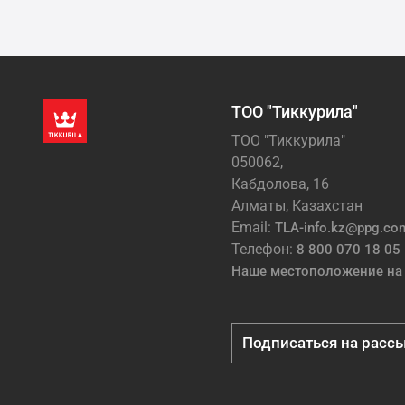
ТОО "Тиккурила"
ТОО "Тиккурила"
050062,
Кабдолова, 16
Алматы, Казахстан
Email:
TLA-info.kz@ppg.co
Телефон:
8 800 070 18 05
Наше местоположение на 
Подписаться на расс