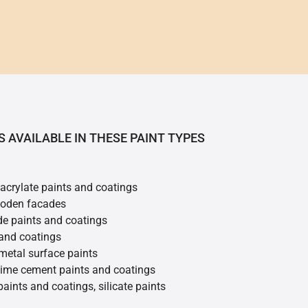
S AVAILABLE IN THESE PAINT TYPES
 acrylate paints and coatings
ooden facades
de paints and coatings
 and coatings
metal surface paints
 lime cement paints and coatings
 paints and coatings, silicate paints