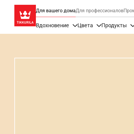
Для вашего дома
Для профессионалов
Про
Вдохновение
Цвета
Продукты
Items under Вдохновение
Items under Цве