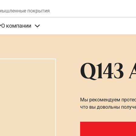
Skip to main content
мышленные покрытия
О компании
та
Items under Продукты
Items under О компании
Q143 
Мы рекомендуем протест
что вы довольны получ