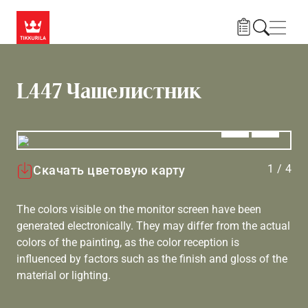
Skip to main content
Нави
L447 Чашелистник
Алдыңғы
Вперёд
1
/
4
Скачать цветовую карту
The colors visible on the monitor screen have been
generated electronically. They may differ from the actual
colors of the painting, as the color reception is
influenced by factors such as the finish and gloss of the
material or lighting.