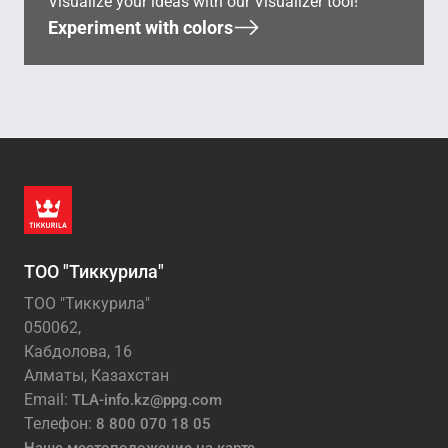
Visualize your ideas with our Visualizer tool!
Experiment with colors
ТОО "Тиккурила"
ТОО "Тиккурила"
050062,
Кабдолова, 16
Алматы, Казахстан
Email:
TLA-info.kz@ppg.com
Телефон:
8 800 070 18 05