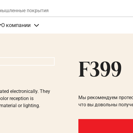
Skip to main content
мышленные покрытия
О компании
та
Items under Продукты
Items under О компании
F399
ated electronically. They
Мы рекомендуем протест
olor reception is
что вы довольны получ
aterial or lighting.