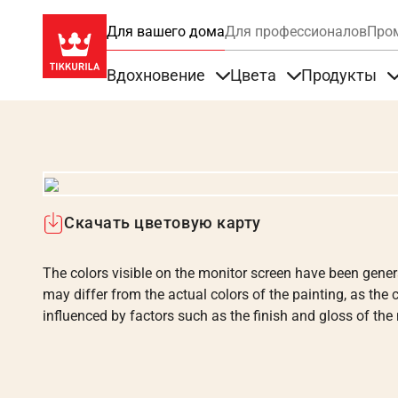
Для вашего дома
Для профессионалов
Про
Вдохновение
Цвета
Продукты
Items under Вдохновение
Items under Цве
Скачать цветовую карту
The colors visible on the monitor screen have been gener
may differ from the actual colors of the painting, as the c
influenced by factors such as the finish and gloss of the m