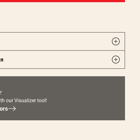
ия
r
th our Visualizer tool!
ors