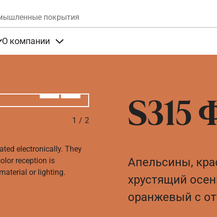
Skip to main content
мышленные покрытия
О компании
та
Items under Продукты
Items under О компании
Алдыңғы
Вперёд
S315 
1
/
2
ated electronically. They
Апельсины, кра
olor reception is
aterial or lighting.
хрустящий осенн
оранжевый с от