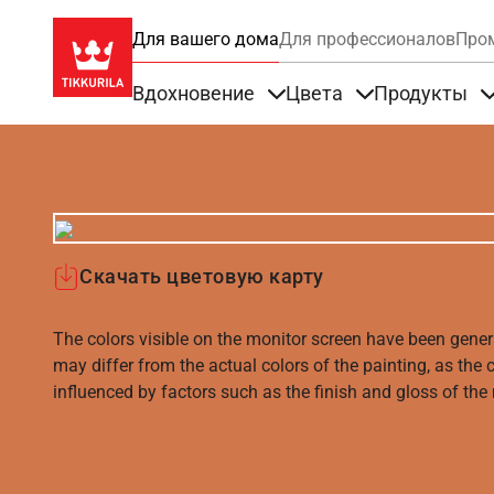
Для вашего дома
Для профессионалов
Про
Вдохновение
Цвета
Продукты
Items under Вдохновение
Items under Цве
Скачать цветовую карту
The colors visible on the monitor screen have been gener
may differ from the actual colors of the painting, as the c
influenced by factors such as the finish and gloss of the m