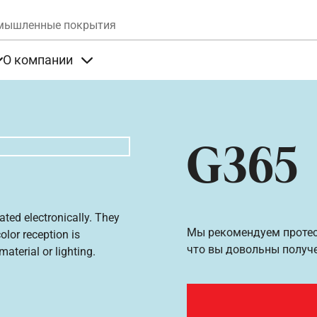
Skip to main content
мышленные покрытия
О компании
та
Items under Продукты
Items under О компании
G365
ated electronically. They
Мы рекомендуем протест
olor reception is
что вы довольны получ
aterial or lighting.