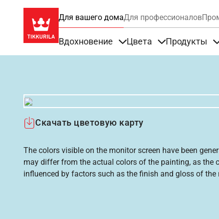
Для вашего дома
Для профессионалов
Про
Вдохновение
Цвета
Продукты
Items under Вдохновение
Items under Цве
Скачать цветовую карту
The colors visible on the monitor screen have been gener
may differ from the actual colors of the painting, as the c
influenced by factors such as the finish and gloss of the m