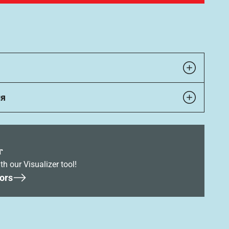
ия
r
th our Visualizer tool!
ors