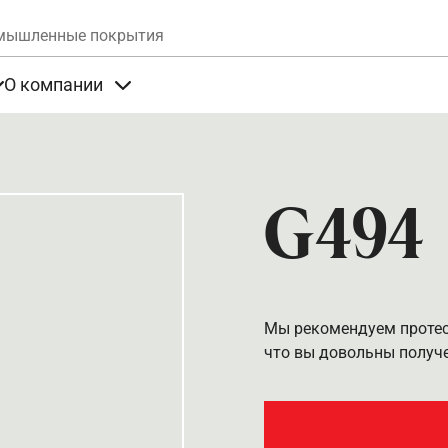
Skip to main content
мышленные покрытия
О компании
та
Items under Продукты
Items under О компании
G494
Мы рекомендуем протест
что вы довольны получ