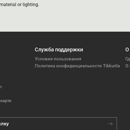
aterial or lighting.
Служба поддержки
О
Условия пользования
Гд
Политика конфиденциальности Tikkurila
О 
m
карте
ылку