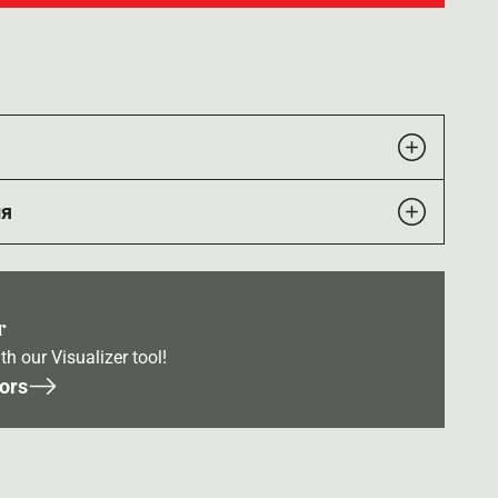
ия
r
th our Visualizer tool!
ors