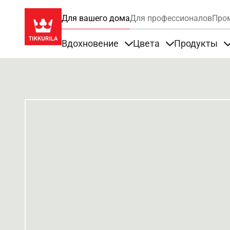
Для вашего дома
Для профессионалов
Про
Вдохновение
Цвета
Продукты
Items under Вдохновение
Items under Цве