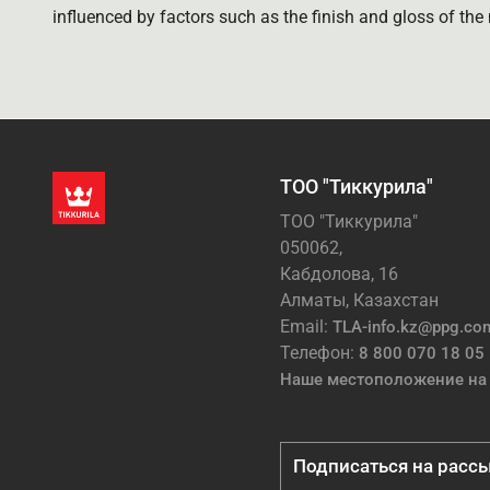
influenced by factors such as the finish and gloss of the m
ТОО "Тиккурила"
ТОО "Тиккурила"
050062,
Кабдолова, 16
Алматы, Казахстан
Email:
TLA-info.kz@ppg.co
Телефон:
8 800 070 18 05
Наше местоположение на 
Подписаться на расс