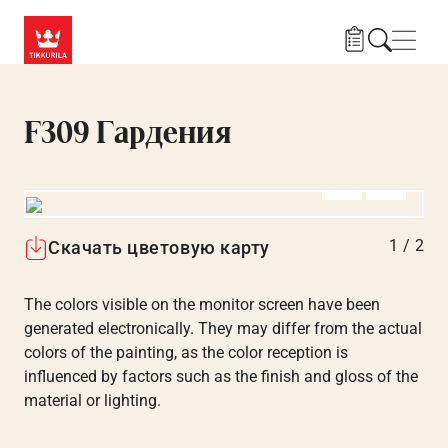
Skip to main content
Нави
F309 Гардения
Алдыңғы
Вперёд
1
/
2
Скачать цветовую карту
The colors visible on the monitor screen have been
generated electronically. They may differ from the actual
colors of the painting, as the color reception is
influenced by factors such as the finish and gloss of the
material or lighting.