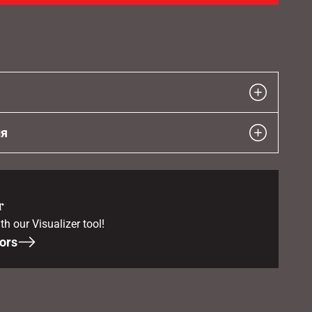
ия
r
th our Visualizer tool!
ors