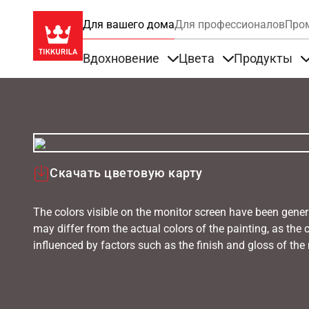
Для вашего дома
Для профессионалов
Про
Вдохновение
Цвета
Продукты
Items under Вдохновение
Items under Цве
Скачать цветовую карту
The colors visible on the monitor screen have been gener
may differ from the actual colors of the painting, as the c
influenced by factors such as the finish and gloss of the m