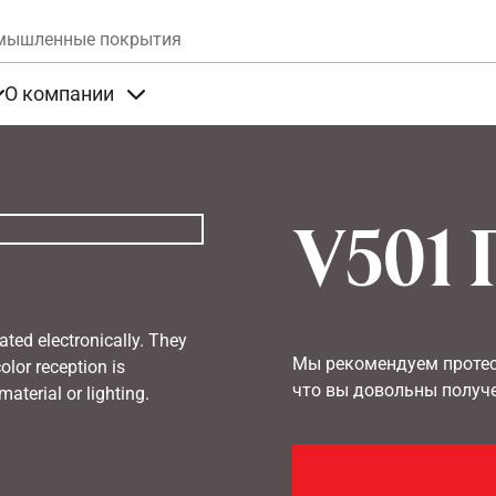
Skip to main content
мышленные покрытия
О компании
та
Items under Продукты
Items under О компании
V501 
ated electronically. They
Мы рекомендуем протест
olor reception is
что вы довольны получ
aterial or lighting.