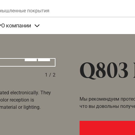
Skip to main content
мышленные покрытия
О компании
та
Items under Продукты
Items under О компании
Алдыңғы
Вперёд
Q803 
1
/
2
ated electronically. They
Мы рекомендуем протест
olor reception is
что вы довольны получ
aterial or lighting.