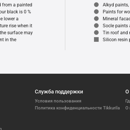
ed from a painted
Alkyd paints,
our black is 0 %
Paints for w
he lower a
Mineral faca
ture rise when it
Socle paints
f the surface may
Tin roof and 
t in the
Silicon resin
Служба поддержки
О
Условия пользования
Гд
Политика конфиденциальности Tikkurila
О 
m