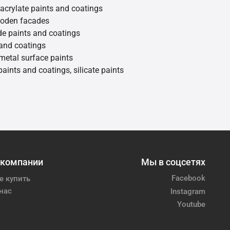
 acrylate paints and coatings
ooden facades
de paints and coatings
 and coatings
metal surface paints
 paints and coatings, silicate paints
 компании
Мы в соцсетях
Facebook
е купить
нас
Instagram
Youtube