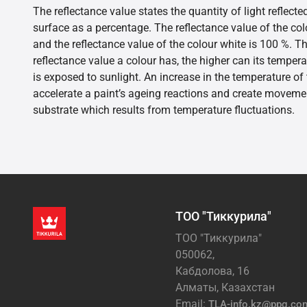
The reflectance value states the quantity of light reflect
surface as a percentage. The reflectance value of the col
and the reflectance value of the colour white is 100 %. T
reflectance value a colour has, the higher can its tempera
is exposed to sunlight. An increase in the temperature o
accelerate a paint’s ageing reactions and create movemen
substrate which results from temperature fluctuations.
ТОО "Тиккурила"
ТОО "Тиккурила"
050062,
Кабдолова, 16
Алматы, Казахстан
Email:
TLA-info.kz@ppg.co