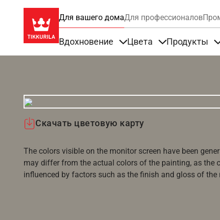
Для вашего дома
Для профессионалов
Про
Вдохновение
Цвета
Продукты
Items under Вдохновение
Items under Цве
Скачать цветовую карту
The colors visible on the monitor screen have been gener
may differ from the actual colors of the painting, as the c
influenced by factors such as the finish and gloss of the m