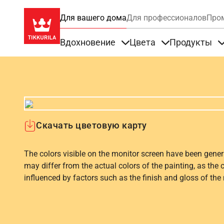
Для вашего дома
Для профессионалов
Про
Вдохновение
Цвета
Продукты
Items under Вдохновение
Items under Цве
Скачать цветовую карту
The colors visible on the monitor screen have been gener
may differ from the actual colors of the painting, as the c
influenced by factors such as the finish and gloss of the m