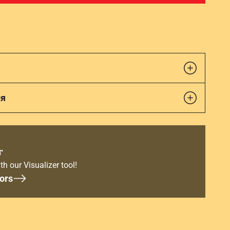
ия
r
th our Visualizer tool!
ors