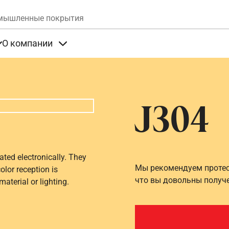
Skip to main content
мышленные покрытия
О компании
та
Items under Продукты
Items under О компании
J304
ated electronically. They
Мы рекомендуем протест
olor reception is
что вы довольны получ
aterial or lighting.