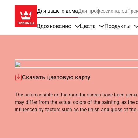
Для вашего дома
Для профессионалов
Про
Вдохновение
Цвета
Продукты
Items under Вдохновение
Items under Цве
Скачать цветовую карту
The colors visible on the monitor screen have been gener
may differ from the actual colors of the painting, as the c
influenced by factors such as the finish and gloss of the m