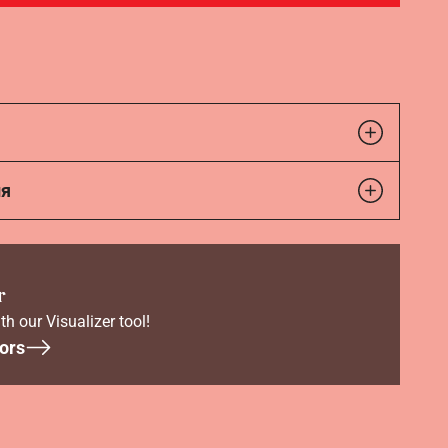
ия
r
th our Visualizer tool!
ors