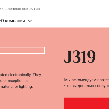
Skip to main content
мышленные покрытия
О компании
та
Items under Продукты
Items under О компании
J319
ated electronically. They
Мы рекомендуем протест
olor reception is
что вы довольны получ
aterial or lighting.