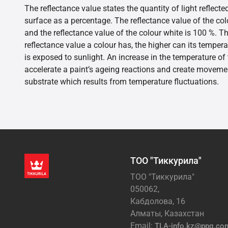
The reflectance value states the quantity of light reflect
surface as a percentage. The reflectance value of the col
and the reflectance value of the colour white is 100 %. T
reflectance value a colour has, the higher can its tempera
is exposed to sunlight. An increase in the temperature o
accelerate a paint’s ageing reactions and create movemen
substrate which results from temperature fluctuations.
ТОО "Тиккурила"
ТОО "Тиккурила"
050062,
Кабдолова, 16
Алматы, Казахстан
Email:
TLA-info.kz@ppg.co