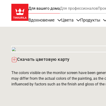
Для вашего дома
Для профессионалов
Про
Вдохновение
Цвета
Продукты
Items under Вдохновение
Items under Цве
Скачать цветовую карту
The colors visible on the monitor screen have been gener
may differ from the actual colors of the painting, as the c
influenced by factors such as the finish and gloss of the m