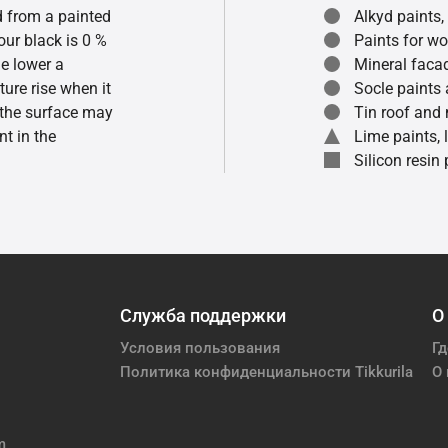
ed from a painted
Alkyd paints,
our black is 0 %
Paints for w
he lower a
Mineral faca
ture rise when it
Socle paints
f the surface may
Tin roof and 
t in the
Lime paints,
Silicon resin
Служба поддержки
О
Условия пользования
Гд
Политика конфиденциальности Tikkurila
О 
m