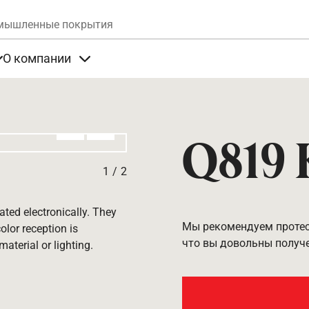
Skip to main content
мышленные покрытия
О компании
та
Items under Продукты
Items under О компании
Алдыңғы
Вперёд
Q819 
1
/
2
ated electronically. They
Мы рекомендуем протест
olor reception is
что вы довольны получ
aterial or lighting.