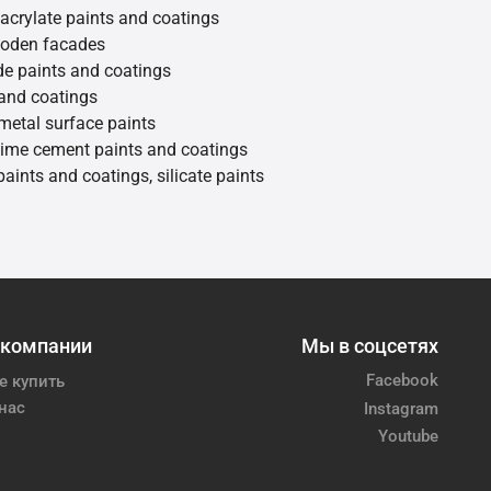
 acrylate paints and coatings
ooden facades
de paints and coatings
 and coatings
metal surface paints
 lime cement paints and coatings
 paints and coatings, silicate paints
 компании
Мы в соцсетях
Facebook
е купить
нас
Instagram
Youtube