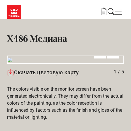
Skip to main content
Нави
X486 Медиана
Алдыңғы
Вперёд
1
/
5
Скачать цветовую карту
The colors visible on the monitor screen have been
generated electronically. They may differ from the actual
colors of the painting, as the color reception is
influenced by factors such as the finish and gloss of the
material or lighting.