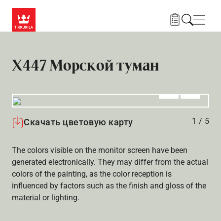
Skip to main content
Нави
X447 Морской туман
Алдыңғы
Вперёд
1
/
5
Скачать цветовую карту
The colors visible on the monitor screen have been
generated electronically. They may differ from the actual
colors of the painting, as the color reception is
influenced by factors such as the finish and gloss of the
material or lighting.