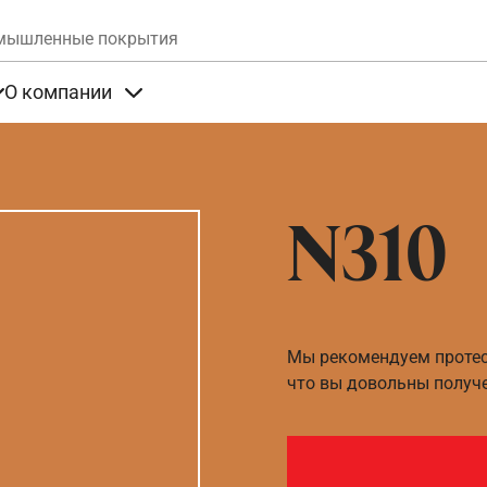
Skip to main content
мышленные покрытия
О компании
та
Items under Продукты
Items under О компании
N310
Мы рекомендуем протест
что вы довольны получ