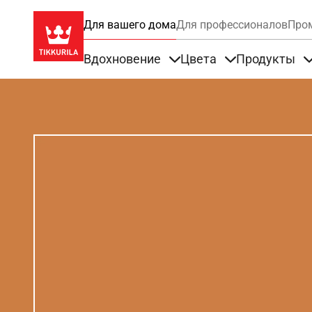
Для вашего дома
Для профессионалов
Про
Вдохновение
Цвета
Продукты
Items under Вдохновение
Items under Цве