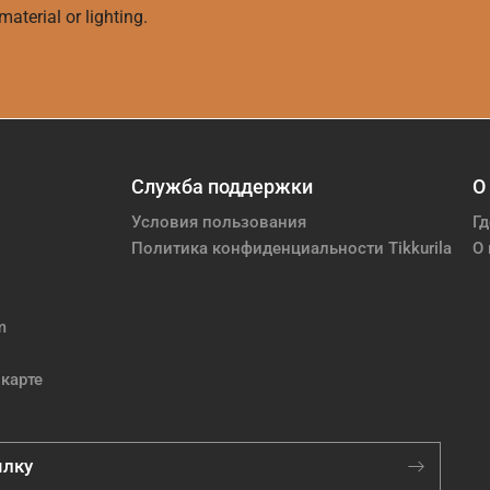
aterial or lighting.
Служба поддержки
О
Условия пользования
Гд
Политика конфиденциальности Tikkurila
О 
m
карте
ылку