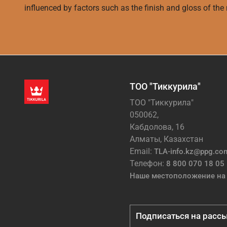
influenced by factors such as the finish and gloss of the m
ТОО "Тиккурила"
ТОО "Тиккурила"
050062,
Кабдолова, 16
Алматы, Казахстан
Email:
TLA-info.kz@ppg.co
Телефон:
8 800 070 18 05
Наше местоположение на 
Подписаться на расс