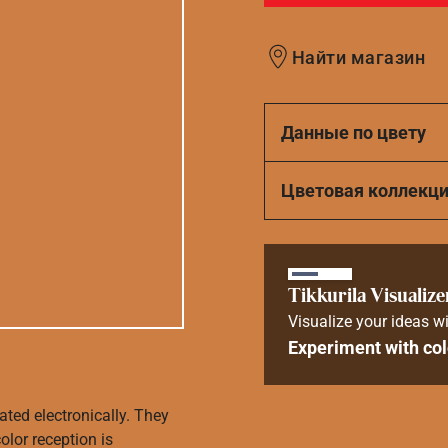
Найти магазин
Данные по цвету
Цветовая коллекц
Tikkurila Visualize
Visualize your ideas wi
Experiment with col
ated electronically. They
olor reception is