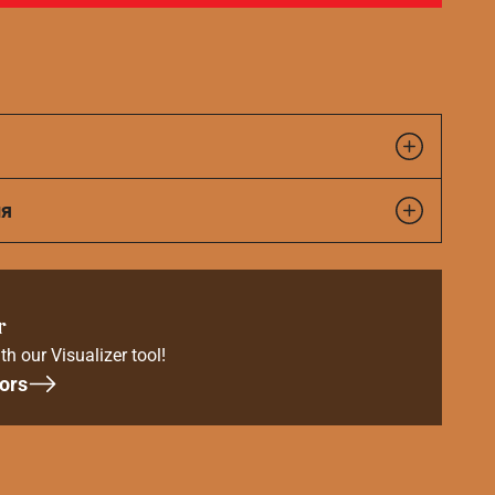
ия
r
th our Visualizer tool!
ors