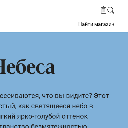
Найти магазин
Небеса
ассеиваются, что вы видите? Этот
стый, как светящееся небо в
ягкий ярко-голубой оттенок
транство безмятежностью.