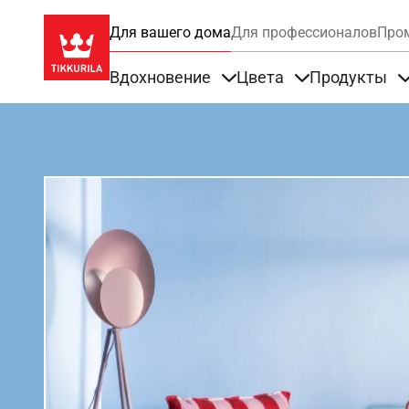
Для вашего дома
Для профессионалов
Про
Вдохновение
Цвета
Продукты
Items under Вдохновение
Items under Цве