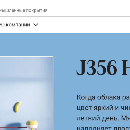
Skip to main content
мышленные покрытия
О компании
та
Items under Продукты
Items under О компании
J356 
Когда облака р
цвет яркий и чи
летний день. М
наполняет прос