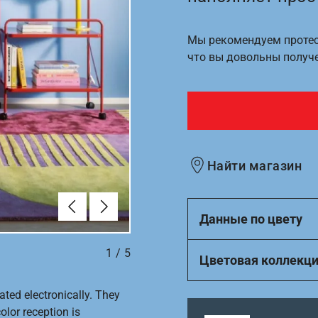
Мы рекомендуем протест
что вы довольны получ
Найти магазин
Алдыңғы
Вперёд
Данные по цвету
1
/
5
Цветовая коллекц
ated electronically. They
olor reception is