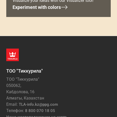
Visualize your ideas with our Visualizer tool!
Experiment with colors
ТОО "Тиккурила"
ТОО "Тиккурила"
050062,
Кабдолова, 16
Алматы, Казахстан
Email:
TLA-info.kz@ppg.com
Телефон:
8 800 070 18 05