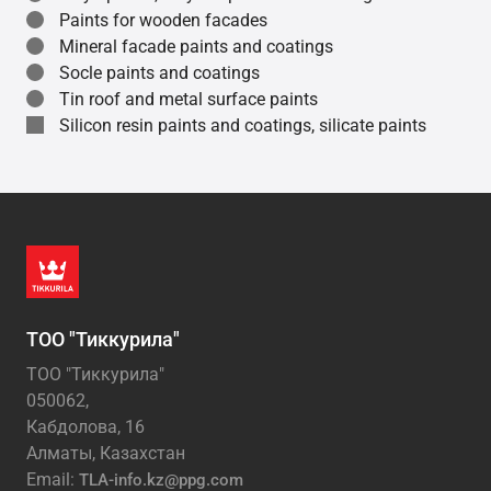
Paints for wooden facades
Mineral facade paints and coatings
Socle paints and coatings
Tin roof and metal surface paints
Silicon resin paints and coatings, silicate paints
ТОО "Тиккурила"
ТОО "Тиккурила"
050062,
Кабдолова, 16
Алматы, Казахстан
Email:
TLA-info.kz@ppg.com