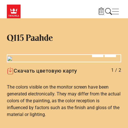
Skip to main content
Нави
Q115 Paahde
Алдыңғы
Вперёд
1
/
2
Скачать цветовую карту
The colors visible on the monitor screen have been
generated electronically. They may differ from the actual
colors of the painting, as the color reception is
influenced by factors such as the finish and gloss of the
material or lighting.