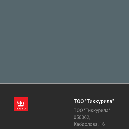
ТОО "Тиккурила"
ТОО "Тиккурила"
050062,
Кабдолова, 16