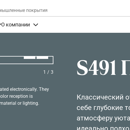
Skip to main content
мышленные покрытия
О компании
та
Items under Продукты
Items under О компании
Алдыңғы
Вперёд
S491 
1
/
3
ated electronically. They
Классический о
olor reception is
aterial or lighting.
себе глубокие т
атмосферу уюта
идеально подхо