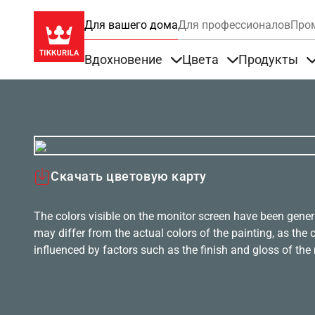
Для вашего дома
Для профессионалов
Про
Вдохновение
Цвета
Продукты
Items under Вдохновение
Items under Цве
Скачать цветовую карту
The colors visible on the monitor screen have been gener
may differ from the actual colors of the painting, as the c
influenced by factors such as the finish and gloss of the m