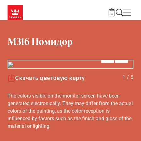
Skip to main content
Нави
M316 Помидор
Алдыңғы
Вперёд
1
/
5
Скачать цветовую карту
The colors visible on the monitor screen have been
generated electronically. They may differ from the actual
colors of the painting, as the color reception is
influenced by factors such as the finish and gloss of the
material or lighting.