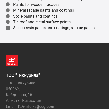
Paints for wooden facades
Mineral facade paints and coatings
Socle paints and coatings
Tin roof and metal surface paints
Silicon resin paints and coatings, silicate paints
ТОО "Тиккурила"
ТОО "Тиккурила"
050062,
Кабдолова, 16
Алматы, Казахстан
Email:
TLA-info.kz@ppg.com