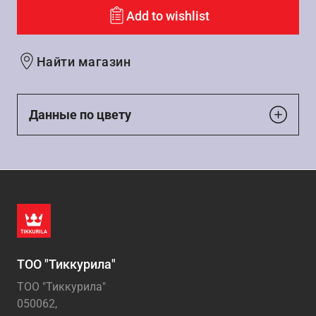
Add to wishlist
Найти магазин
Данные по цвету
ТОО "Тиккурила"
ТОО "Тиккурила"
050062,