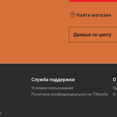
Найти магазин
Данные по цвету
Служба поддержки
О
Условия пользования
Гд
Политика конфиденциальности Tikkurila
О 
m