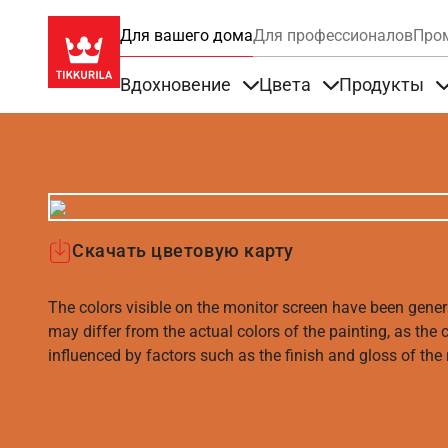
Для вашего дома
Для профессионалов
Про
Вдохновение
Цвета
Продукты
Items under Вдохновение
Items under Цве
Скачать цветовую карту
The colors visible on the monitor screen have been gener
may differ from the actual colors of the painting, as the c
influenced by factors such as the finish and gloss of the m