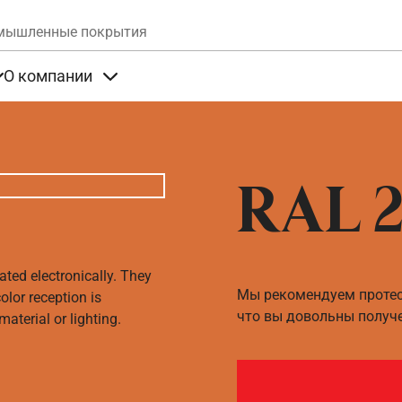
Skip to main content
мышленные покрытия
О компании
та
Items under Продукты
Items under О компании
RAL 2
ated electronically. They
Мы рекомендуем протест
olor reception is
что вы довольны получ
aterial or lighting.