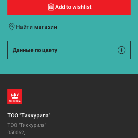
Add to wishlist
Найти магазин
Данные по цвету
ТОО "Тиккурила"
ТОО "Тиккурила"
050062,