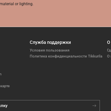
aterial or lighting.
Служба поддержки
О
Условия пользования
Гд
Политика конфиденциальности Tikkurila
О 
m
карте
ылку