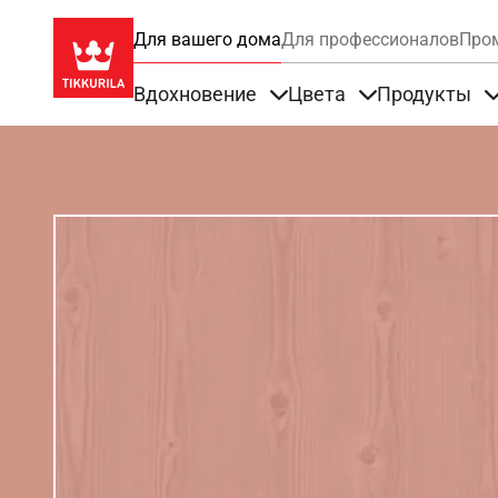
Для вашего дома
Для профессионалов
Про
Вдохновение
Цвета
Продукты
Items under Вдохновение
Items under Цве