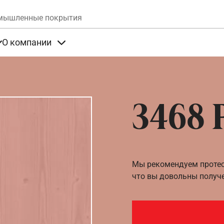
Skip to main content
мышленные покрытия
О компании
та
Items under Продукты
Items under О компании
3468 
Мы рекомендуем протест
что вы довольны получ