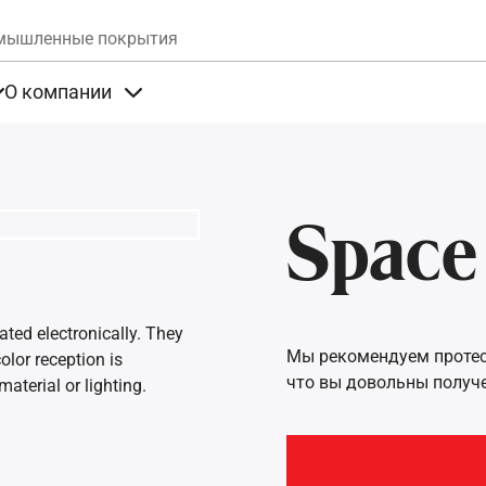
Skip to main content
мышленные покрытия
О компании
та
Items under Продукты
Items under О компании
Space
ated electronically. They
Мы рекомендуем протест
olor reception is
что вы довольны получ
aterial or lighting.