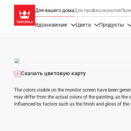
Для вашего дома
Для профессионалов
Про
Вдохновение
Цвета
Продукты
Items under Вдохновение
Items under Цве
Скачать цветовую карту
The colors visible on the monitor screen have been gener
may differ from the actual colors of the painting, as the c
influenced by factors such as the finish and gloss of the m