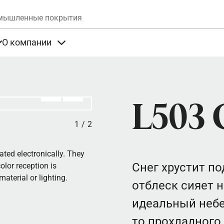
Skip to main content
мышленные покрытия
О компании
та
Items under Продукты
Items under О компании
Алдыңғы
Вперёд
L503 
1
/
2
ated electronically. They
Снег хрустит по
olor reception is
aterial or lighting.
отблеск сияет 
идеальный небел
то прохладного 