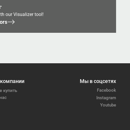
r
th our Visualizer tool!
ors
 компании
Мы в соцсетях
Facebook
е купить
нас
Instagram
Youtube