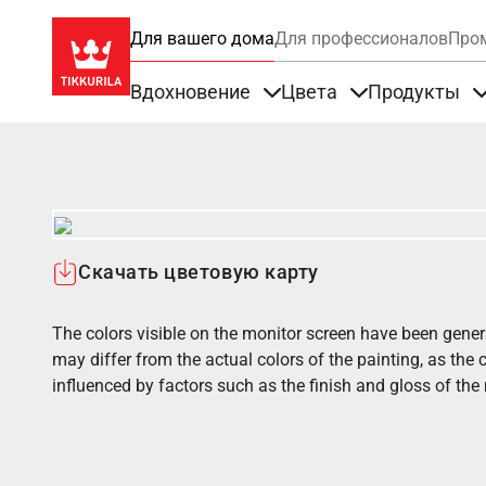
Для вашего дома
Для профессионалов
Про
Вдохновение
Цвета
Продукты
Items under Вдохновение
Items under Цве
Скачать цветовую карту
The colors visible on the monitor screen have been gener
may differ from the actual colors of the painting, as the c
influenced by factors such as the finish and gloss of the m