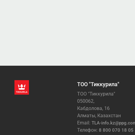
ТОО "Тиккурила"
ТОО "Тиккурила"
050062,
Кабдолова, 16
Алматы, Казахстан
Email:
TLA-info.kz@ppg.co
Телефон:
8 800 070 18 05