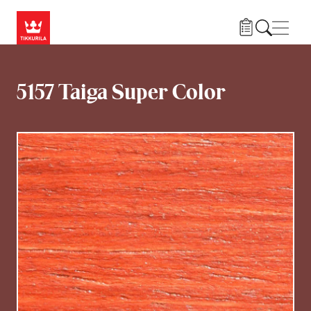
Skip to main content
Нави
5157 Taiga Super Color