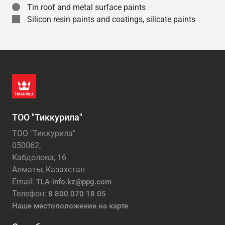
Tin roof and metal surface paints
Silicon resin paints and coatings, silicate paints
ТОО "Тиккурила"
ТОО "Тиккурила"
050062,
Кабдолова, 16
Алматы, Казахстан
Email:
TLA-info.kz@ppg.com
Телефон:
8 800 070 18 05
Наше местоположение на карте