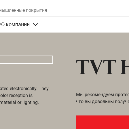
Skip to main content
мышленные покрытия
О компании
та
Items under Продукты
Items under О компании
TVT 
ated electronically. They
Мы рекомендуем протест
olor reception is
что вы довольны получ
aterial or lighting.