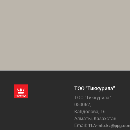
ТОО "Тиккурила"
ТОО "Тиккурила"
050062,
Кабдолова, 16
Алматы, Казахстан
Email:
TLA-info.kz@ppg.co