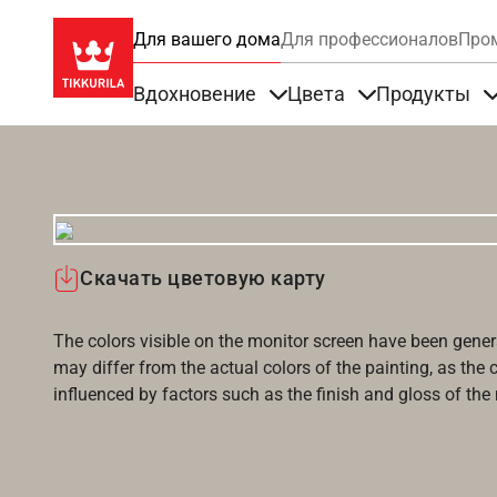
Для вашего дома
Для профессионалов
Про
Вдохновение
Цвета
Продукты
Items under Вдохновение
Items under Цве
Скачать цветовую карту
The colors visible on the monitor screen have been gener
may differ from the actual colors of the painting, as the c
influenced by factors such as the finish and gloss of the m