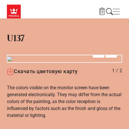
Skip to main content
Нави
U137
Алдыңғы
Вперёд
1
/
2
Скачать цветовую карту
The colors visible on the monitor screen have been
generated electronically. They may differ from the actual
colors of the painting, as the color reception is
influenced by factors such as the finish and gloss of the
material or lighting.