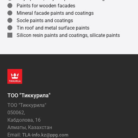
Paints for wooden facades
Mineral facade paints and coatings
Socle paints and coatings
Tin roof and metal surface paints
Silicon resin paints and coatings, silicate paints
ТОО "Тиккурила"
ТОО "Тиккурила"
050062,
Кабдолова, 16
Алматы, Казахстан
Email:
TLA-info.kz@ppg.com