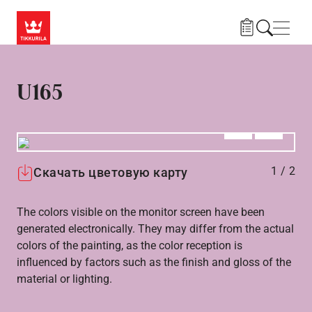
Skip to main content
Нави
U165
Алдыңғы
Вперёд
1
/
2
Скачать цветовую карту
The colors visible on the monitor screen have been
generated electronically. They may differ from the actual
colors of the painting, as the color reception is
influenced by factors such as the finish and gloss of the
material or lighting.