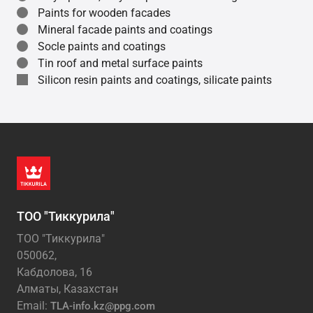
Paints for wooden facades
Mineral facade paints and coatings
Socle paints and coatings
Tin roof and metal surface paints
Silicon resin paints and coatings, silicate paints
ТОО "Тиккурила"
ТОО "Тиккурила"
050062,
Кабдолова, 16
Алматы, Казахстан
Email:
TLA-info.kz@ppg.com