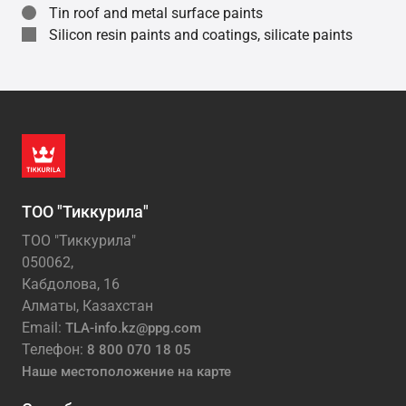
Tin roof and metal surface paints
Silicon resin paints and coatings, silicate paints
ТОО "Тиккурила"
ТОО "Тиккурила"
050062,
Кабдолова, 16
Алматы, Казахстан
Email:
TLA-info.kz@ppg.com
Телефон:
8 800 070 18 05
Наше местоположение на карте