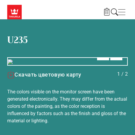
Skip to main content
Нави
U235
Алдыңғы
Вперёд
1
/
2
Скачать цветовую карту
The colors visible on the monitor screen have been
generated electronically. They may differ from the actual
colors of the painting, as the color reception is
influenced by factors such as the finish and gloss of the
material or lighting.