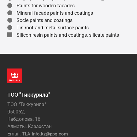
Paints for wooden facades
Mineral facade paints and coatings
Socle paints and coatings
Tin roof and metal surface paints
Silicon resin paints and coatings, silicate paints
ТОО "Тиккурила"
ТОО "Тиккурила"
050062,
Кабдолова, 16
Алматы, Казахстан
Email:
TLA-info.kz@ppg.com