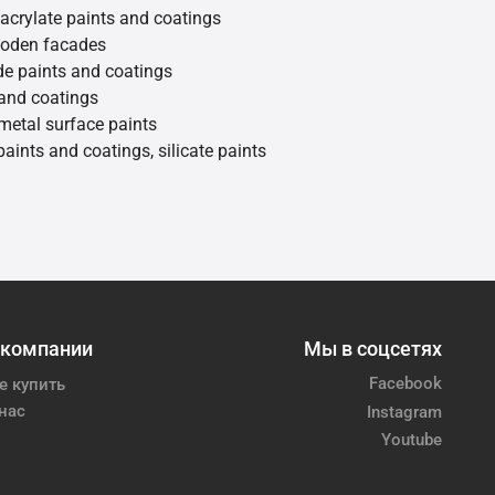
 acrylate paints and coatings
ooden facades
de paints and coatings
 and coatings
metal surface paints
 paints and coatings, silicate paints
 компании
Мы в соцсетях
Facebook
е купить
нас
Instagram
Youtube