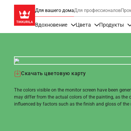
Для вашего дома
Для профессионалов
Про
Вдохновение
Цвета
Продукты
Items under Вдохновение
Items under Цве
Скачать цветовую карту
The colors visible on the monitor screen have been gener
may differ from the actual colors of the painting, as the c
influenced by factors such as the finish and gloss of the m