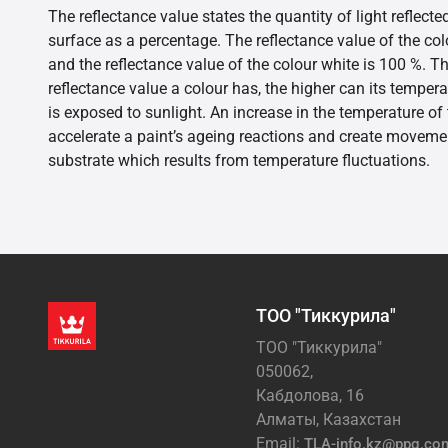
The reflectance value states the quantity of light reflect
surface as a percentage. The reflectance value of the col
and the reflectance value of the colour white is 100 %. T
reflectance value a colour has, the higher can its tempera
is exposed to sunlight. An increase in the temperature o
accelerate a paint’s ageing reactions and create movemen
substrate which results from temperature fluctuations.
ТОО "Тиккурила"
ТОО "Тиккурила"
050062,
Кабдолова, 16
Алматы, Казахстан
Email:
TLA-info.kz@ppg.co