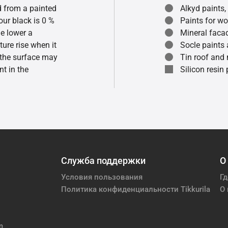
ed from a painted
Alkyd paints,
our black is 0 %
Paints for w
he lower a
Mineral faca
ture rise when it
Socle paints
f the surface may
Tin roof and 
t in the
Silicon resin
Служба поддержки
О
Условия пользования
Гд
Политика конфиденциальности Tikkurila
О 
m