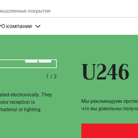
Skip to main content
мышленные покрытия
О компании
та
Items under Продукты
Items under О компании
Алдыңғы
Вперёд
U246
1
/
2
ated electronically. They
Мы рекомендуем протест
olor reception is
что вы довольны получ
aterial or lighting.