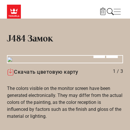
Skip to main content
Нави
J484 Замок
Алдыңғы
Вперёд
1
/
3
Скачать цветовую карту
The colors visible on the monitor screen have been
generated electronically. They may differ from the actual
colors of the painting, as the color reception is
influenced by factors such as the finish and gloss of the
material or lighting.