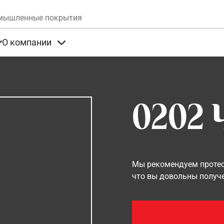
Skip to main content
мышленные покрытия
О компании
та
Items under Продукты
Items under О компании
0202
Мы рекомендуем протест
что вы довольны получ