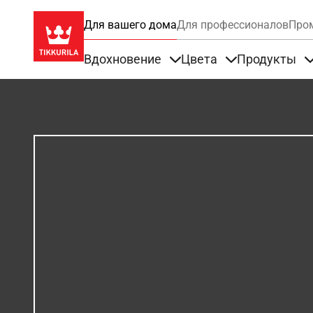
Для вашего дома
Для профессионалов
Про
Вдохновение
Цвета
Продукты
Items under Вдохновение
Items under Цве