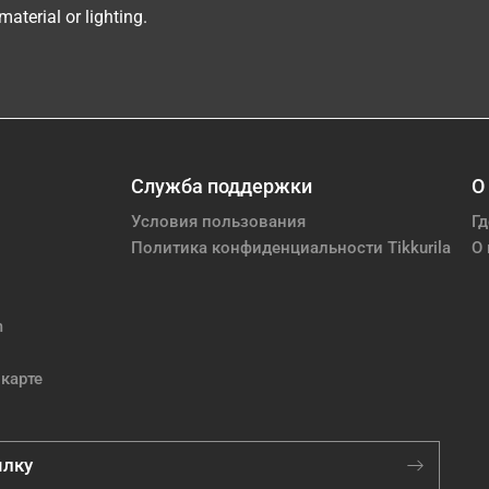
aterial or lighting.
Служба поддержки
О
Условия пользования
Гд
Политика конфиденциальности Tikkurila
О 
m
карте
ылку