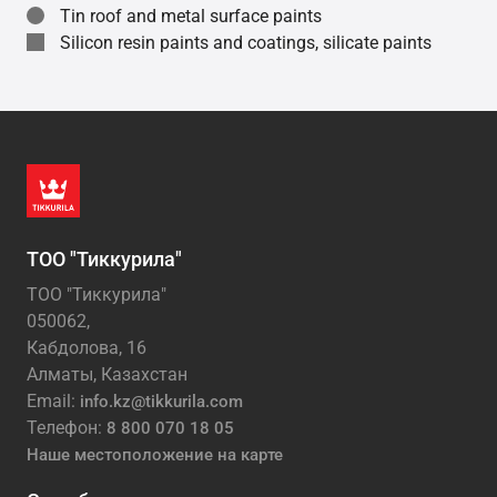
Tin roof and metal surface paints
Silicon resin paints and coatings, silicate paints
ТОО "Тиккурила"
ТОО "Тиккурила"
050062,
Кабдолова, 16
Алматы, Казахстан
Email:
info.kz@tikkurila.com
Телефон:
8 800 070 18 05
Наше местоположение на карте