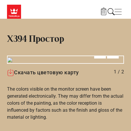
Skip to main content
Нави
X394 Простор
Алдыңғы
Вперёд
1
/
2
Скачать цветовую карту
The colors visible on the monitor screen have been
generated electronically. They may differ from the actual
colors of the painting, as the color reception is
influenced by factors such as the finish and gloss of the
material or lighting.