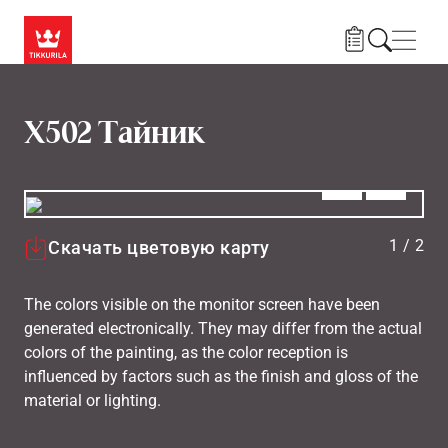
Skip to main content
Нави
X502 Тайник
Алдыңғы
Вперёд
1
/
2
Скачать цветовую карту
The colors visible on the monitor screen have been
generated electronically. They may differ from the actual
colors of the painting, as the color reception is
influenced by factors such as the finish and gloss of the
material or lighting.