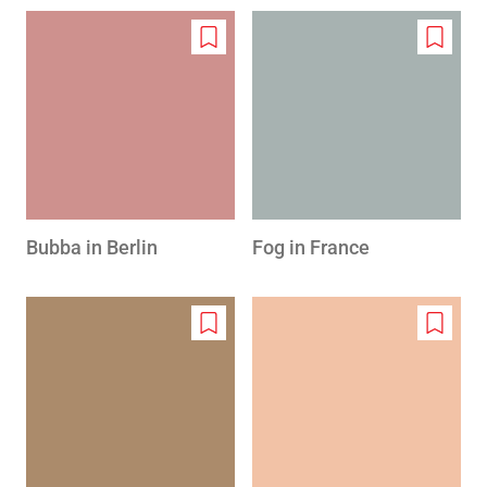
Add
Add
to
to
wishlist
wishlis
Bubba in Berlin
Fog in France
Add
Add
to
to
wishlist
wishlis