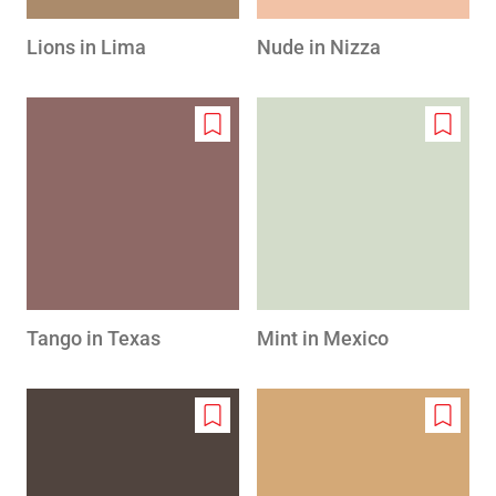
Lions in Lima
Nude in Nizza
Add
Add
to
to
wishlist
wishlis
Tango in Texas
Mint in Mexico
Add
Add
to
to
wishlist
wishlis