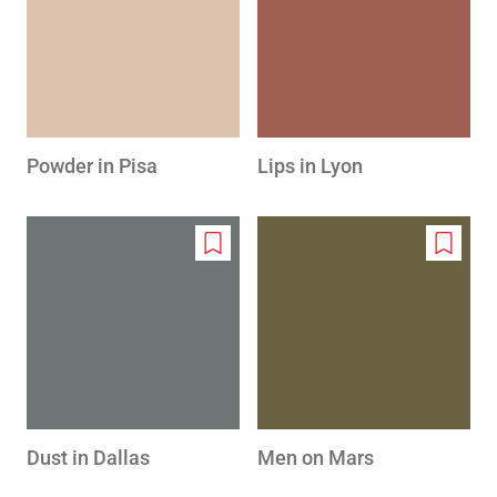
wishlist
wishlis
Powder in Pisa
Lips in Lyon
Add
Add
to
to
wishlist
wishlis
Dust in Dallas
Men on Mars