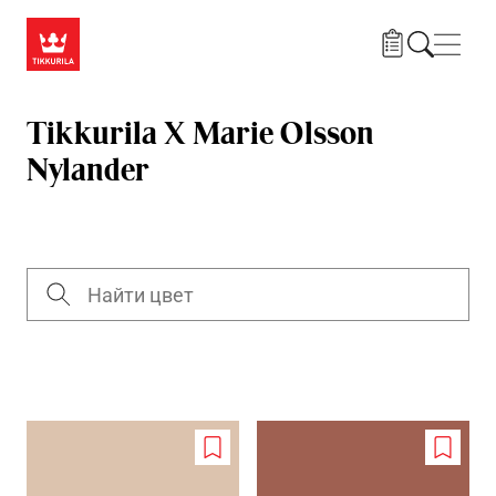
Skip to main content
Нави
Tikkurila X Marie Olsson
Nylander
Add
Add
to
to